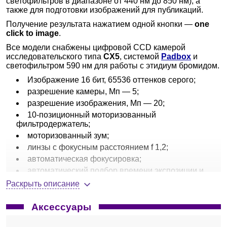
светофильтров в диапазоне от 440 нм до 850 нм), а
также для подготовки изображений для публикаций.
Получение результата нажатием одной кнопки —
one
click to image
.
Все модели снабжены цифровой CCD камерой
исследовательского типа
CX5
, системой
Padbox
и
светофильтром 590 нм для работы с этидиум бромидом.
Изображение 16 бит, 65536 оттенков серого;
разрешение камеры, Мп — 5;
разрешение изображения, Мп — 20;
10-позиционный моторизованный
фильтродержатель;
моторизованный зум;
линзы с фокусным расстоянием f 1,2;
автоматическая фокусировка;
автоматический подбор времени экспозиции и
«захват» изображения; автоматическая индикация
Раскрыть описание
«оптимальности» экспозиции;
автоматическое управление светом;
Аксессуары
автоматическое отключение УФ через 5 мин
работы;