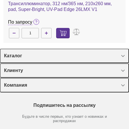
3D изображение;
Трансиллюминатор, 312 нм/365 нм, 210х260 мм,
pad, Super-Bright, UV-Pad Edge 26LMX V1
По запросу
Каталог
Спецпредложения
Клиенту
Оборудование, приборы
Лекторий Диаэм
Компания
Пластик, стекло, принадлежности
Доставка и оплата
Химические реактивы, препараты, наборы
О компании
Технический сервис
Предметный указатель
Подпишитесь на рассылку
Новости
9100 1001 1
Нет в наличии
Мобильное приложение
Библиотека
Партнеры
Будьте в числе первых, кто узнает о новинках и
Очки УФ-защитные LP-70
Производители
распродажах
Блог