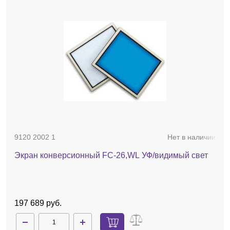
верхнее Epi белое освещение — LED-источники
света;
«темные комнаты» изготовлены из металла;
устойчивы, надежны, удобны, компактны;
надежная дверная защелка, совмещенная с
системой выключения УФ при открывании дверцы;
управление требует наличия компьютера;
трансиллюминаторы-pad не встроены в
«темную комнату» и могут использоваться
самостоятельно (опция — зарядный адаптер),
выдвигающийся на полозьях, что позволяет
значительно облегчить все манипуляции с гелями
(локализация, вырезание и пр);
9120 2002 1
Нет в наличии
полное соответствие GLP стандартам.
Система
QUANTUM-CX5/WL-PADBox
, поставляется в
Экран конверсионный FC-26,WL УФ/видимый свет
комплекте со светофильтром 590 нм и ПО
Bio-Vision
.
Трансиллюминатор-pad заказывается отдельно.
Система комплектуется ПО
Bio-
Vision
:
библиотека применений
Apps Studio
, более 40
197 689 руб.
протоколов;