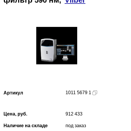
фильтр 590 нм,
Vilber
Казань
О компании
Новости
Блог
Производители
Партнеры
1011 5679 1
Артикул
Технический сервис
Доставка и оплата
Цена, руб.
912 433
Контакты
Наличие на складе
под заказ