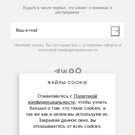
10014240
Нет в наличии
Библиотека
Партнеры
Будьте в числе первых, кто узнает о новинках и
Производители
Штатив для 20 дигесторных пробирок 250 мл
распродажах
Блог
Видео
Контакты
Вопрос-ответ
232 849 руб.
Нажимая кнопку, Вы соглашаетесь с условиями оферты и
политикой конфиденциальности
ФАЙЛЫ COOKIE
Ознакомьтесь с
Политикой
конфиденциальности
, чтобы узнать
8 (800) 234-05-08
больше о том, что такое cookies, а
так же как и зачем мы используем их.
+7 (843) 210-20-80
Закрывая данное окно, вы
отказываетесь от всех cookies.
kazan@dia-m.ru