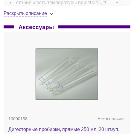
стабильность температуры при 400°С, °С — ±1;
время разогрева от 20 до 400 °С, мин — 40;
Раскрыть описание
установка времени на шаг, мин — 1-1199;
память для программ разложения — до 254;
Аксессуары
объем пробирок, мл — 100 или 250;
размер твердого образца, г — от 1 до 5;
размер жидкого образца, мл — от 3 до 15;
автоматическое управление скруббером;
порт RS232 и Bluetooth для связи с принтером
или ПК;
габариты, мм — 300×550×140;
вес, кг — 18.
10000158
Нет в наличии
Дигесторные пробирки, прямые 250 мл, 20 шт./уп.