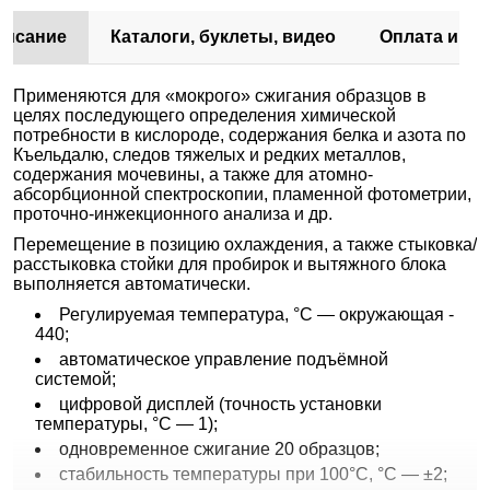
писание
Каталоги, буклеты, видео
Оплата и до
Применяются для «мокрого» сжигания образцов в
целях последующего определения химической
потребности в кислороде, содержания белка и азота по
Къельдалю, следов тяжелых и редких металлов,
содержания мочевины, а также для атомно-
абсорбционной спектроскопии, пламенной фотометрии,
проточно-инжекционного анализа и др.
Перемещение в позицию охлаждения, а также стыковка/
расстыковка стойки для пробирок и вытяжного блока
выполняется автоматически.
Регулируемая температура, °С — окружающая -
440;
автоматическое управление подъёмной
системой;
цифровой дисплей (точность установки
температуры, °С — 1);
одновременное сжигание 20 образцов;
стабильность температуры при 100°С, °С — ±2;