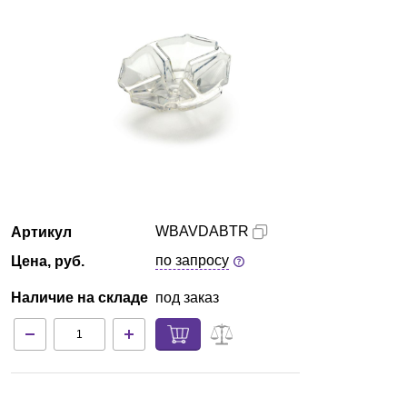
Казань
О компании
Новости
Блог
Производители
WBAVDABTR
Артикул
Партнеры
по запросу
Цена, руб.
Наличие на складе
под заказ
Технический сервис
Доставка и оплата
Контакты