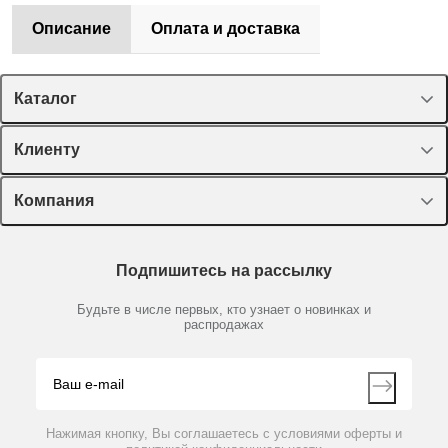
Описание
Оплата и доставка
Каталог
Спецпредложения
Клиенту
Оборудование, приборы
Лекторий Диаэм
Компания
Пластик, стекло, принадлежности
Доставка и оплата
Химические реактивы, препараты, наборы
О компании
Технический сервис
Предметный указатель
Подпишитесь на рассылку
Новости
Мобильное приложение
Библиотека
Партнеры
Будьте в числе первых, кто узнает о новинках и
Производители
распродажах
Блог
Видео
Контакты
Вопрос-ответ
Нажимая кнопку, Вы соглашаетесь с условиями оферты и