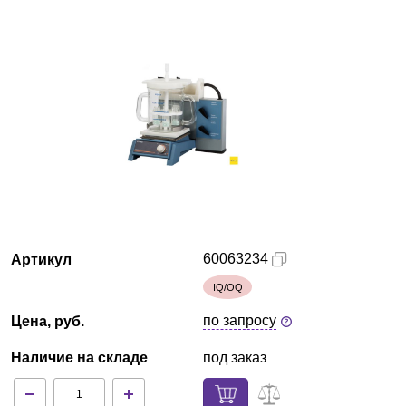
Казань
О компании
Новости
Блог
Производители
Партнеры
60063234
Артикул
IQ/OQ
Технический сервис
по запросу
Цена, руб.
Доставка и оплата
Наличие на складе
под заказ
Контакты