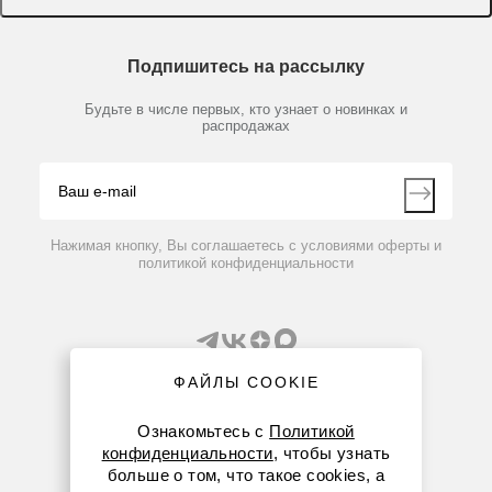
Доставка и оплата
Химические реактивы, препараты, наборы
О компании
Технический сервис
Предметный указатель
Подпишитесь на рассылку
Новости
Мобильное приложение
Библиотека
Партнеры
Будьте в числе первых, кто узнает о новинках и
Производители
распродажах
Блог
Видео
Контакты
Вопрос-ответ
Нажимая кнопку, Вы соглашаетесь с условиями оферты и
политикой конфиденциальности
ФАЙЛЫ COOKIE
Ознакомьтесь с
Политикой
конфиденциальности
, чтобы узнать
8 (800) 234-05-08
больше о том, что такое cookies, а