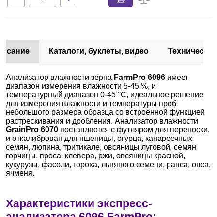
писание
Каталоги, буклеты, видео
Техническа
Анализатор влажности зерна
FarmPro 6096
имеет
диапазон измерения влажности 5-45 %, и
температурный диапазон 0-45 °С, идеальное решение
для измерения влажности и температуры проб
небольшого размера образца со встроенной функцией
растрескивания и дробления. Анализатор влажности
GrainPro 6070
поставляется с футляром для переноски,
и откалиброван для пшеницы, огурца, канареечных
семян, люпина, тритикале, овсяницы луговой, семян
горчицы, проса, клевера, ржи, овсяницы красной,
кукурузы, фасоли, гороха, льняного семени, рапса, овса,
ячменя.
Характеристики экспресс-
анализатора 6096 FarmPro: