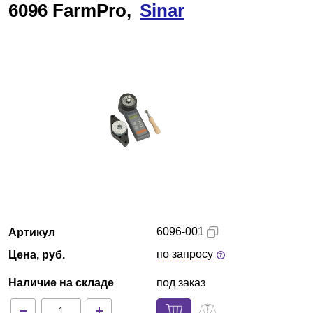
6096 FarmPro,
Sinar
Казань
О компании
Новости
Блог
Производители
Партнеры
Технический сервис
6096-001
Артикул
по запросу
Цена, руб.
Доставка и оплата
Наличие на складе
под заказ
Контакты