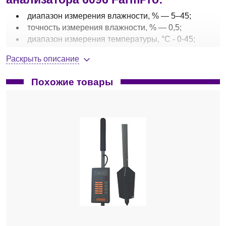
диапазон измерения влажности, % — 5–45;
точность измерения влажности, % — 0,5;
диапазон измерения температуры, °С - 0-45;
точность измерения температуры, °С – 0,1;
Раскрыть описание
объем пробы, мл – 9-11;
время анализа, сек — 15;
Похожие товары
принцип действия — диэлькометрический
(радиочастотный) метод;
определяемые параметры — влагосодержание;
порт RS232С;
питание от щелочной батареи типа 9 В;
автоматическая температурная компенсация;
габариты, ДxВxШ, мм — 210×75×75;
вес нетто, кг — 1,5.
Анализатор влажности зерна
FarmPro 6096
прочный
портативный анализатор влажности зерна, размол
образца происходит при закручивании крышки прибора,
это позволяет точно определить содержание влаги в
малом объеме зерна.