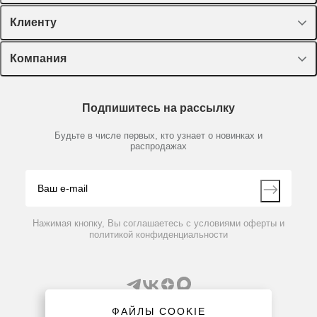
Спецпредложения
Клиенту
Оборудование, приборы
Лекторий Диаэм
Компания
Пластик, стекло, принадлежности
Доставка и оплата
Химические реактивы, препараты, наборы
О компании
Технический сервис
Предметный указатель
Подпишитесь на рассылку
Новости
Мобильное приложение
Библиотека
Партнеры
Будьте в числе первых, кто узнает о новинках и
Производители
распродажах
Блог
Видео
Контакты
Вопрос-ответ
Нажимая кнопку, Вы соглашаетесь с условиями оферты и
политикой конфиденциальности
ФАЙЛЫ COOKIE