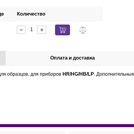
де
Количество
Оплата и доставка
ля образцов, для приборов
HR/HG/HB/LP
. Дополнительны