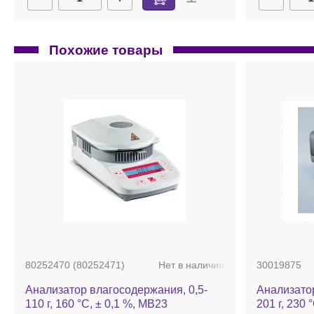
Похожие товары
80252470 (80252471)
Нет в наличии
30019875
Анализатор влагосодержания, 0,5-
Анализатор
110 г, 160 °С, ± 0,1 %, MB23
201 г, 230 