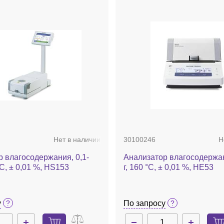
Нет в наличии
30100246
Н
 влагосодержания, 0,1-
Анализатор влагосодержан
°С, ± 0,01 %, HS153
г, 160 °С, ± 0,01 %, HE53
у
По запросу