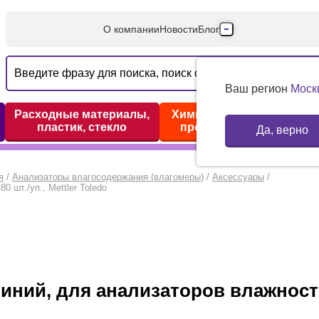
О компании
Новости
Блог
Производители
Партнеры
Ваш регион
Моск
Технический серв
Расходные материалы,
Химические реактивы,
пластик, стекло
препараты, наборы
Да, верно
Доставка и оплата
Контакты
я
/
Анализаторы влагосодержания (влагомеры)
/
Аксессуары
/
 шт./уп., Mettler Toledo
иний, для анализаторов влажности,