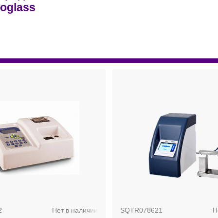
oglass
2
Нет в наличии
SQTR078621
Н