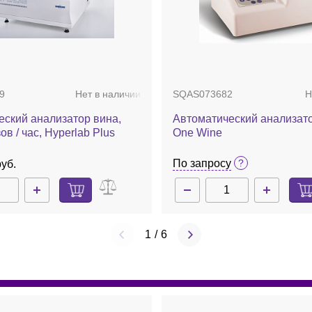
9
Нет в наличии
SQAS073682
Н
еский анализатор вина,
Автоматический анализато
ов / час, Hyperlab Plus
One Wine
По запросу
руб.
1
/
6