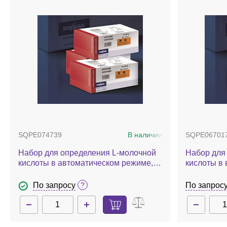
SQPE074739
В наличии
SQPE06701
Набор для определения L-молочной
Набор для
кислоты в автоматическом режиме,
кислоты в 
125 мл
По запросу
По запрос