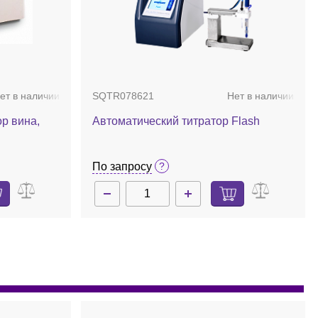
ет в наличии
SQTR078621
Нет в наличии
р вина,
Автоматический титратор Flash
По запросу