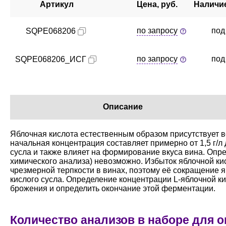
Артикул
Цена, руб.
Наличие
по запросу
под
SQPE068206
по запросу
под
SQPE068206_ИСГ
Описание
Яблочная кислота естественным образом присутствует в
начальная концентрация составляет примерно от 1,5 г/л 
сусла и также влияет на формирование вкуса вина. Опр
химического анализа) невозможно. Избыток яблочной кис
чрезмерной терпкости в винах, поэтому её сокращени
кислого сусла. Определение концентрации L-яблочной к
брожения и определить окончание этой ферментации.
Количество анализов в наборе для 