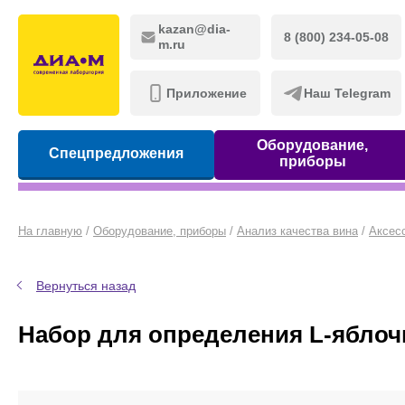
kazan@dia-
8 (800) 234-05-08
m.ru
Приложение
Наш Telegram
Оборудование,
Спецпредложения
приборы
На главную
/
Оборудование, приборы
/
Анализ качества вина
/
Аксес
Вернуться назад
Набор для определения L-яблоч