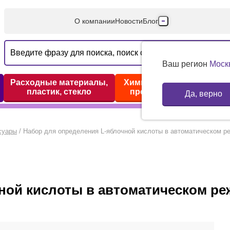
О компании
Новости
Блог
Производители
Партнеры
Ваш регион
Моск
Технический серв
Расходные материалы,
Химические реактивы,
пластик, стекло
препараты, наборы
Да, верно
Доставка и оплата
Контакты
суары
/
Набор для определения L-яблочной кислоты в автоматическом ре
ной кислоты в автоматическом реж