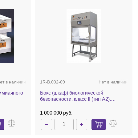
ет в наличии
1R-B.002-09
Нет в наличии
ммиачного
Бокс (шкаф) биологической
безопасности, класс II (тип A2),
вертикальный поток, ширина рабочей
поверхности 90 см, БМБ-II-"Ламинар-
1 000 000 руб.
С"-0,9 SAVVY SL