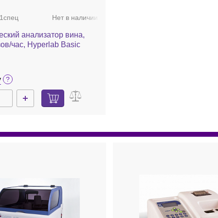
1спец
Нет в наличии
еский анализатор вина,
ов/час, Hyperlab Basic
у