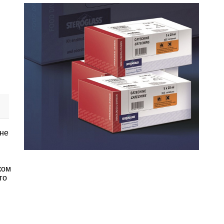
ине
ком
го