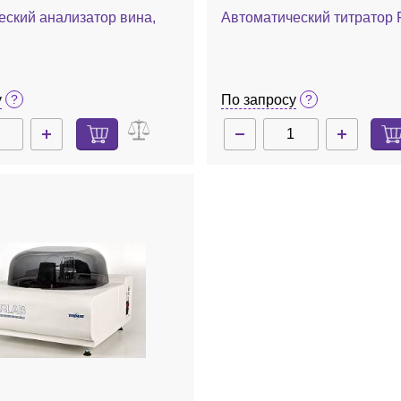
еский анализатор вина,
Автоматический титратор 
у
По запросу