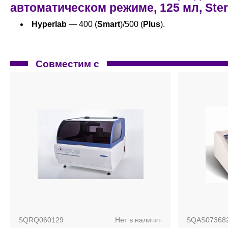
автоматическом режиме, 125 мл, Ster
Hyperlab
— 400 (
Smart
)/500 (
Plus
).
Совместим с
SQRQ060129
Нет в наличии
SQAS07368