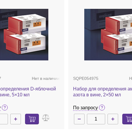
7
Нет в наличии
SQPE054975
Н
 определения D-яблочной
Набор для определения а
вине, 5×10 мл
азота в вине, 2×50 мл
у
По запросу